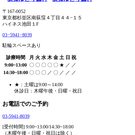
〒167-0052
東京都杉並区南荻窪４丁目４４−１５
ハイネス池田１F
03−5941−8039
駐輪スペースあり
診療時間
月
火
水
木
金
土
日
祝
9:00~13:00
〇
〇
〇
〇
〇
★
／
／
14:30~18:00
〇
〇
〇
／
〇
／
／
／
★：土曜は9:00～14:00
休診日：木曜午後・日曜・祝日
お電話でのご予約
03
-
5941
-
8039
[受付時間] 9:00~13:00/14:30~18:00
（木曜午後・日曜・祝日は除く）