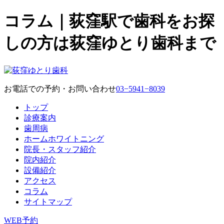
コラム｜荻窪駅で歯科をお探
しの方は荻窪ゆとり歯科まで
お電話での予約・お問い合わせ
03−5941−8039
トップ
診療案内
歯周病
ホームホワイトニング
院長・スタッフ紹介
院内紹介
設備紹介
アクセス
コラム
サイトマップ
WEB予約