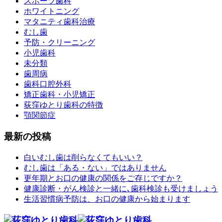
スポーツ歯科
ホワイトニング
マタニティ歯科治療
むし歯
予防・クリーニング
小児歯科
未分類
歯周病
歯科口腔外科
矯正歯科・小児矯正
荻窪ゆとり歯科の特徴
顎関節症
最新の投稿
白いむし歯は削らなくてもいい？
むし歯は「ある・ない」ではありません
更年期とお口の健康の関係をご存じですか？
健康診断・がん検診と一緒に､歯科検診も受けましょう
生活習慣病予防は、お口の健康から始まります