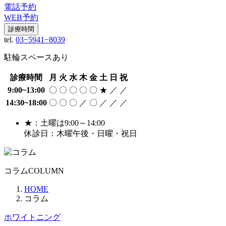
電話予約
WEB予約
診療時間
tel.
03−5941−8039
駐輪スペースあり
診療時間
月
火
水
木
金
土
日
祝
9:00~13:00
〇
〇
〇
〇
〇
★
／
／
14:30~18:00
〇
〇
〇
／
〇
／
／
／
★：土曜は9:00～14:00
休診日：木曜午後・日曜・祝日
コラム
COLUMN
HOME
コラム
ホワイトニング